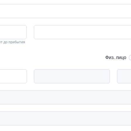
ут до прибытия
Физ. лицо