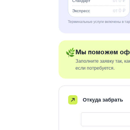
от 0
₽
Стандарт
от 0
₽
Экспресс
Терминальные услуги включены в тар
Мы поможем офо
Заполните заявку так, к
если потребуется.
Откуда забрать