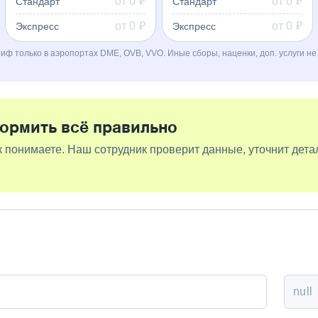
от 0
₽
от 0
₽
Стандарт
Стандарт
от 0
₽
от 0
₽
Экспресс
Экспресс
иф только в аэропортах DME, OVB, VVO. Иные сборы, наценки, доп. услуги не
рмить всё правильно
ак понимаете. Наш сотрудник проверит данные, уточнит дета